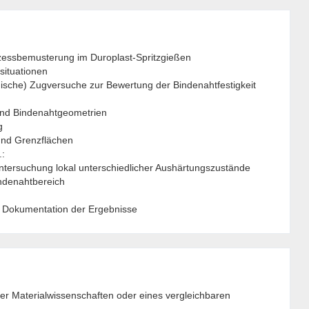
zessbemusterung im Duroplast-Spritzgießen
situationen
ische) Zugversuche zur Bewertung der Bindenahtfestigkeit
 und Bindenahtgeometrien
g
und Grenzflächen
.:
ntersuchung lokal unterschiedlicher Aushärtungszustände
ndenahtbereich
 Dokumentation der Ergebnisse
er Materialwissenschaften oder eines vergleichbaren