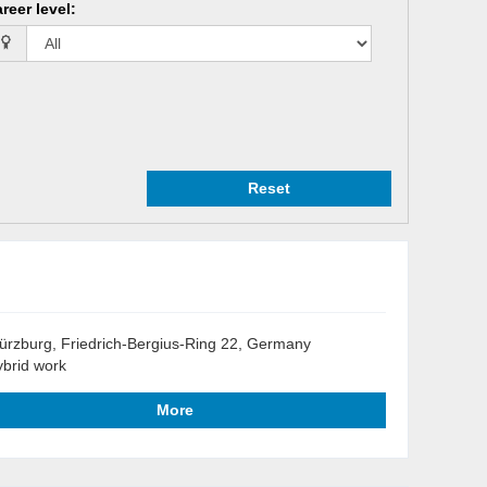
reer level
:
Reset
rzburg, Friedrich-Bergius-Ring 22, Germany
brid work
More